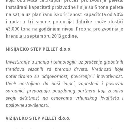
koja obuhvata celokupan proces proizvodnje peleta.
Instalirani kapaciteti proizvodne linije su 5 tona peleta
na sat, a uz planiranu iskorišćenost kapaciteta od 90%
i rada u tri smene potencijal fabrike može dostići
43.000 tona na godišnjem nivou. Probna proizvodnja je
krenula u septembru 2013 godine.
MISIJA EKO STEP PELLET d.o.o.
Investiranje u znanja i tehnologiju uz praćenje globalnih
trendova vezanih za preradu drveta. Vrednosti koje
potenciramo su odgovornost, poverenje i inovativnost.
Uvek nastojimo da naši kupci, zaposleni i poslovni
saradnici prepoznaju pouzdanog partnera koji zasniva
svoju delatnost na osnovama vrhunskog kvaliteta i
poslovne savršenosti.
VIZIJA EKO STEP PELLET d.o.o.