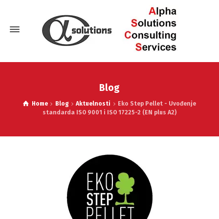
Blog
Home
Blog
Aktuelnosti
Eko Step Pellet - Uvođenje
standarda ISO 9001 i ISO 17225-2 (EN plus A2)