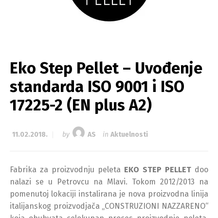
Eko Step Pellet – Uvođenje
standarda ISO 9001 i ISO
17225-2 (EN plus A2)
11.02.2018.
by
AS
in
Aktuelnosti
Fabrika za proizvodnju peleta
EKO STEP PELLET
doo
nalazi se u Petrovcu na Mlavi. Tokom 2012/2013 na
pomenutoj lokaciji instalirana je nova proizvodna linija
italijanskog proizvodjača „CONSTRUZIONI NAZZARENO“