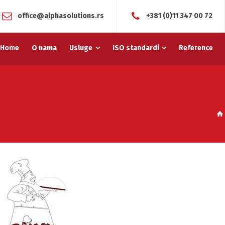
office@alphasolutions.rs
+381 (0)11 347 00 72
Home
O nama
Usluge
ISO standardi
Reference