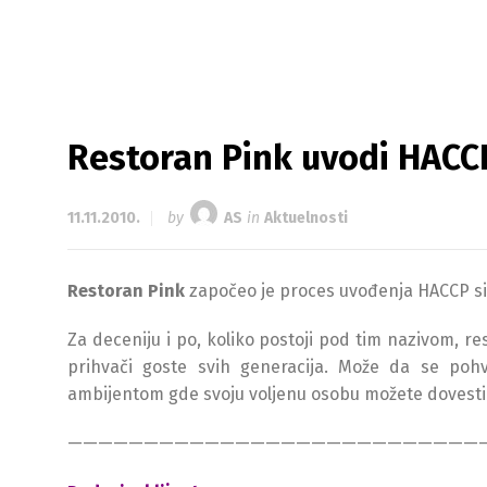
Restoran Pink uvodi HACC
11.11.2010.
by
AS
in
Aktuelnosti
Restoran Pink
započeo je proces uvođenja HACCP sis
Za deceniju i po, koliko postoji pod tim nazivom, res
prihvači goste svih generacija. Može da se poh
ambijentom gde svoju voljenu osobu možete dovesti i 
———————————————————————————