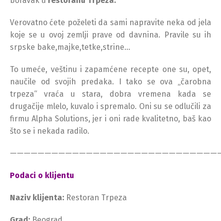
boravak u
restoranu Trpeza.
Verovatno ćete poželeti da sami napravite neka od jela
koje se u ovoj zemlji prave od davnina. Pravile su ih
srpske bake,majke,tetke,strine…
To umeće, veštinu i zapamćene recepte one su, opet,
naučile od svojih predaka. I tako se ova „čarobna
trpeza“ vraća u stara, dobra vremena kada se
drugačije mlelo, kuvalo i spremalo. Oni su se odlučili za
firmu Alpha Solutions, jer i oni rade kvalitetno, baš kao
što se i nekada radilo.
——————————————————————————————
Podaci o klijentu
Naziv klijenta:
Restoran Trpeza
Grad:
Beograd