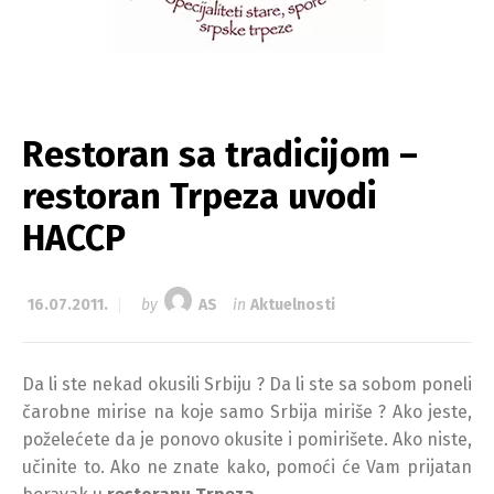
Restoran sa tradicijom –
restoran Trpeza uvodi
HACCP
16.07.2011.
by
AS
in
Aktuelnosti
Da li ste nekad okusili Srbiju ? Da li ste sa sobom poneli
čarobne mirise na koje samo Srbija miriše ? Ako jeste,
poželećete da je ponovo okusite i pomirišete. Ako niste,
učinite to. Ako ne znate kako, pomoći će Vam prijatan