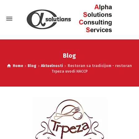
Blog
Home
Blog
Aktuelnosti
Restoran sa tradicijom - restoran
Trpeza uvodi HACCP