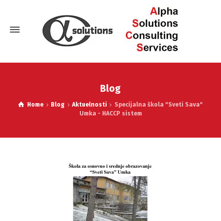
Blog
Home
Blog
Aktuelnosti
Specijalna škola "Sveti Sava"
Umka - HACCP sistem