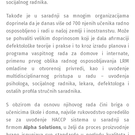
socijalnog radnika.
Takođe je u saradnji sa mnogim organizacijama
doprinela da je danas više od 700 njenih učenika radno
osposobljeno i radi u našoj zemlji i inostranstvu. Može
se pohvaliti velikim doprinosom koji je dala afirmaciji
defektološke teorije i prakse i to kroz izradu planova i
programa vaspitnog rada za domove i internate,
primenu prvog oblika radnog osposobljavanja LRM
omladine u otvorenoj privredi, kao i uvođenje
multidisciplinarnog pristupa u radu – uvođenja
psihologa, socijalnog radnika, lekara, defektologa i
ostalih profila stručnih saradnika.
S obzirom da osnovu njihovog rada čini briga o
učenicima škole i doma, najviše rukovodstvo opredelilo
se za uvođenje HACCP sistema u saradnji sa
firmom
Alpha Solutions
, u želji da proces proizvodnje
hrane ispunjava sve standarde u pogledu kvaliteta i